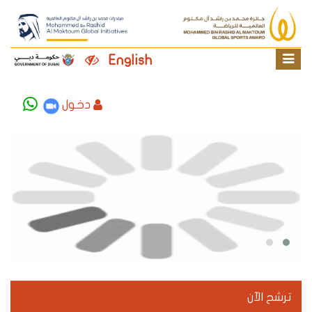
English
دخول
ترشح الآن